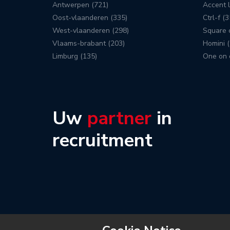
Antwerpen (721)
Accent l
Oost-vlaanderen (335)
Ctrl-f (3
West-vlaanderen (298)
Square c
Vlaams-brabant (203)
Homini (
Limburg (135)
One on 
Uw
partner
in
recruitment