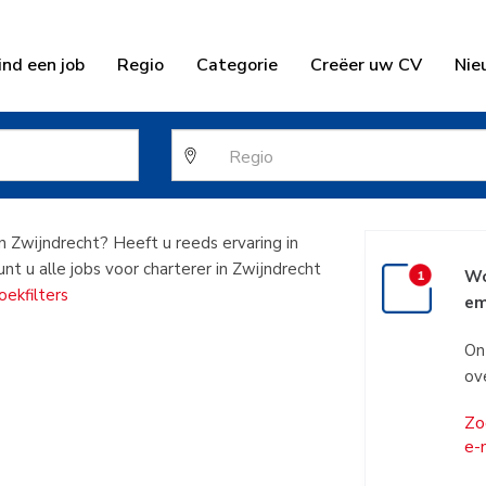
ind een job
Regio
Categorie
Creëer uw CV
Nie
terer in Zwijnd
n Zwijndrecht? Heeft u reeds ervaring in
nt u alle jobs voor charterer in Zwijndrecht
Wo
ekfilters
em
On
ov
Zo
e-