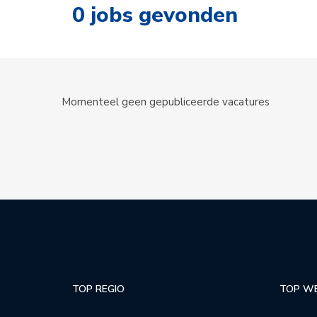
0
jobs gevonden
Momenteel geen gepubliceerde vacatures
TOP REGIO
TOP W