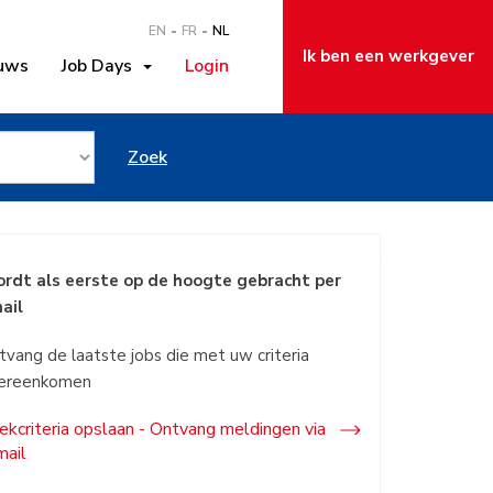
EN
FR
NL
Ik ben een werkgever
uws
Job Days
Login
recht
Zoek
rdt als eerste op de hoogte gebracht per
ail
tvang de laatste jobs die met uw criteria
ereenkomen
ekcriteria opslaan - Ontvang meldingen via
mail