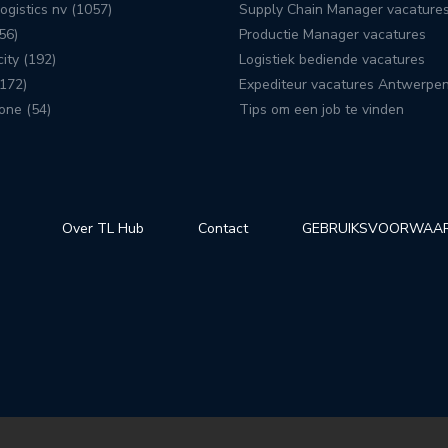
ogistics nv (1057)
Supply Chain Manager vacature
56)
Productie Manager vacatures
ity (192)
Logistiek bediende vacatures
172)
Expediteur vacatures Antwerpe
one (54)
Tips om een job te vinden
Over TL Hub
Contact
GEBRUIKSVOORWAA