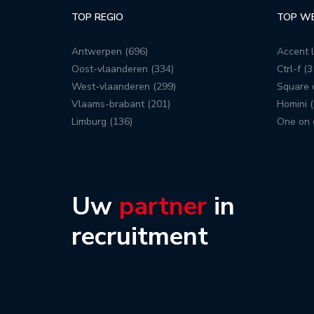
TOP REGIO
TOP W
Antwerpen (696)
Accent l
Oost-vlaanderen (334)
Ctrl-f (3
West-vlaanderen (299)
Square c
Vlaams-brabant (201)
Homini (
Limburg (136)
One on 
Uw
partner
in
recruitment