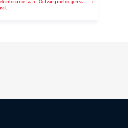
ekcriteria opslaan - Ontvang meldingen via
mail