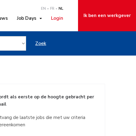
EN
FR
NL
Ik ben een werkgever
uws
Job Days
Login
werker in
Zoek
rdt als eerste op de hoogte gebracht per
ail
tvang de laatste jobs die met uw criteria
ereenkomen