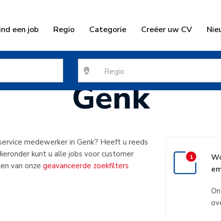
ind een job
Regio
Categorie
Creëer uw CV
Nie
 service mede
Genk
 service medewerker in Genk? Heeft u reeds
Hieronder kunt u alle jobs voor customer
Wo
ken van onze
geavanceerde zoekfilters
em
On
ov