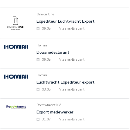
One on One
Expediteur Luchtvracht Export
06.08
|
Vlaams-Brabant
Homini
Douanedeclarant
06.08
|
Vlaams-Brabant
Homini
Luchtvracht Expediteur export
03.08
|
Vlaams-Brabant
Recrewtment NV
Export medewerker
31.07
|
Vlaams-Brabant