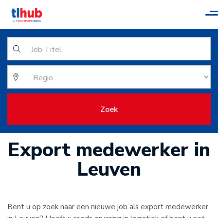
T
n
Zoek
Export medewerker in
Leuven
Bent u op zoek naar een nieuwe job als export medewerker