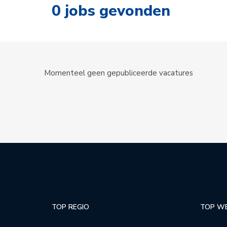
0
jobs gevonden
Momenteel geen gepubliceerde vacatures
TOP REGIO
TOP W