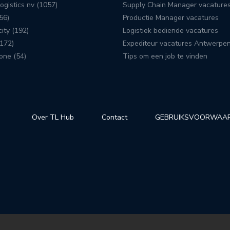
ogistics nv (1057)
Supply Chain Manager vacature
56)
Productie Manager vacatures
ity (192)
Logistiek bediende vacatures
172)
Expediteur vacatures Antwerpe
one (54)
Tips om een job te vinden
Over TL Hub
Contact
GEBRUIKSVOORWAA