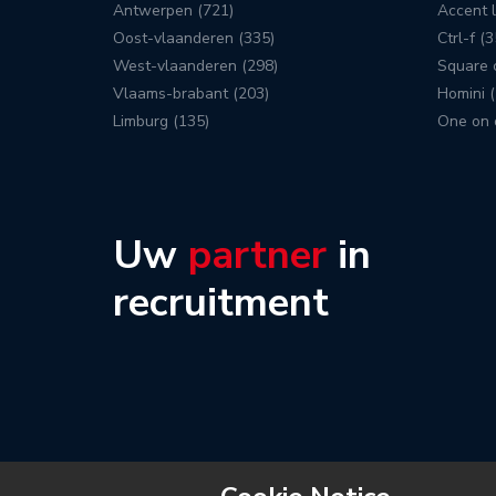
Antwerpen (721)
Accent l
Oost-vlaanderen (335)
Ctrl-f (3
West-vlaanderen (298)
Square c
Vlaams-brabant (203)
Homini (
Limburg (135)
One on 
Uw
partner
in
recruitment