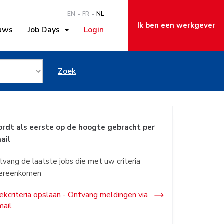
EN
FR
NL
Ik ben een werkgever
uws
Job Days
Login
Beveren
Zoek
rdt als eerste op de hoogte gebracht per
ail
tvang de laatste jobs die met uw criteria
ereenkomen
ekcriteria opslaan - Ontvang meldingen via
mail