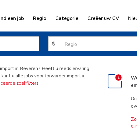
ind een job
Regio
Categorie
Creëer uw CV
Nie
der import in 
 import in Beveren? Heeft u reeds ervaring
 kunt u alle jobs voor forwarder import in
Wo
ceerde zoekfilters
em
On
ov
Zo
e-