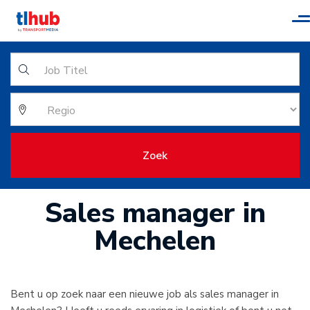
T
n
Zoek
Sales manager in
Mechelen
Bent u op zoek naar een nieuwe job als sales manager in