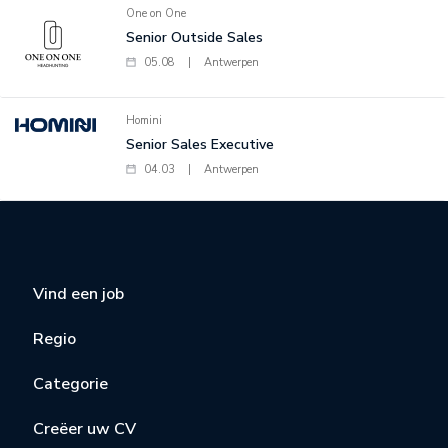
One on One
Senior Outside Sales
05.08
|
Antwerpen
Homini
Senior Sales Executive
04.03
|
Antwerpen
Vind een job
Regio
Categorie
Creëer uw CV