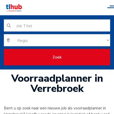
T
n
Zoek
Voorraadplanner in
Verrebroek
Bent u op zoek naar een nieuwe job als voorraadplanner in