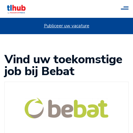
Tog
navi
Publiceer uw vacature
Vind uw toekomstige
job bij Bebat