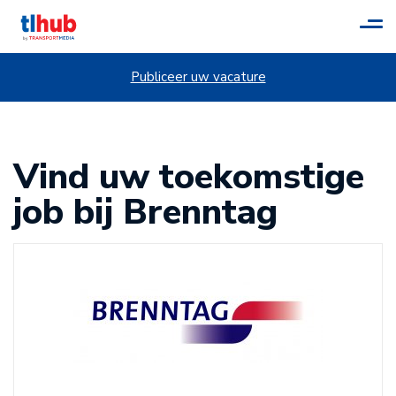
Tog
navi
Publiceer uw vacature
Vind uw toekomstige
job bij Brenntag