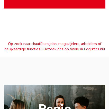
Op zoek naar chauffeurs jobs, magazijniers, arbeiders of
gelijkaardige functies? Bezoek ons op Work in Logistics nu!
Regio