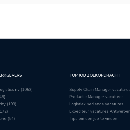
ERKGEVERS
TOP JOB ZOEKOPDRACHT
ogistics nv (1052)
Supply Chain Manager vacature
49)
Productie Manager vacatures
ity (193)
Logistiek bediende vacatures
172)
Expediteur vacatures Antwerpe
one (54)
Tips om een job te vinden