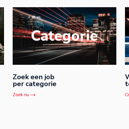
Categorie
Zoek een job
W
per categorie
t
Zoek nu
C