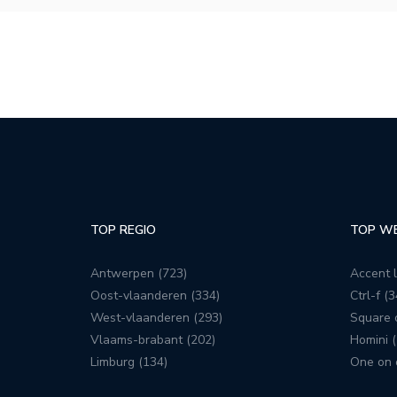
TOP REGIO
TOP W
Antwerpen (723)
Accent l
Oost-vlaanderen (334)
Ctrl-f (3
West-vlaanderen (293)
Square c
Vlaams-brabant (202)
Homini (
Limburg (134)
One on 