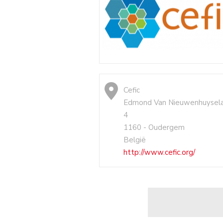
Cefic
Edmond Van Nieuwenhuysel
4
1160 - Oudergem
België
http://www.cefic.org/