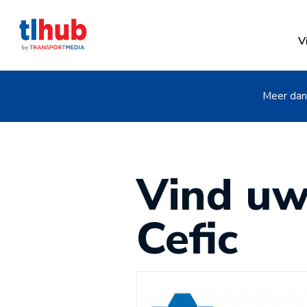
V
Meer dan 
Vind uw
Cefic