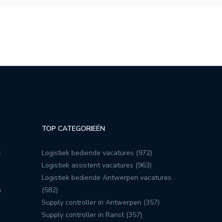
TOP CATEGORIEËN
s
Logistiek bediende vacatures (972)
Logistiek assistent vacatures (963)
Logistiek bediende Antwerpen vacatures
n
(582)
Supply controller in Antwerpen (357)
Supply controller in Ranst (357)