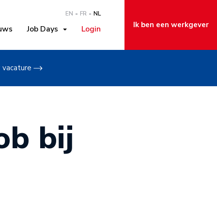
EN
FR
NL
Ik ben een werkgever
uws
Job Days
Login
w vacature
b bij