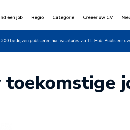
ind een job
Regio
Categorie
Creëer uw CV
Nie
300 bedrijven publiceren hun vacatures via TL Hub. Publiceer u
 toekomstige jo