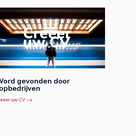
Creëer
uw CV
ord gevonden door
opbedrijven
reëer uw CV