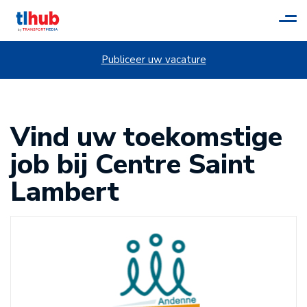
Tog
navi
Publiceer uw vacature
Vind uw toekomstige
job bij Centre Saint
Lambert