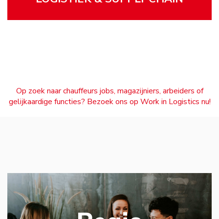
Op zoek naar chauffeurs jobs, magazijniers, arbeiders of
gelijkaardige functies? Bezoek ons op Work in Logistics nu!