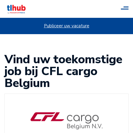
Tog
navi
Publiceer uw vacature
Vind uw toekomstige
job bij CFL cargo
Belgium