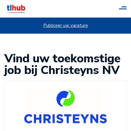
Tog
navi
Publiceer uw vacature
Vind uw toekomstige
job bij Christeyns NV