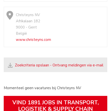
Christeyns NV
Afrikalaan 182
9000 - Gent
België
www.christeyns.com
Zoekcriteria opslaan - Ontvang meldingen via e-mail
Momenteel geen vacatures bij Christeyns NV
VIND 1891 JOBS IN TRANSPORT,
LOGISTIEK & SUPPLY CHAIN