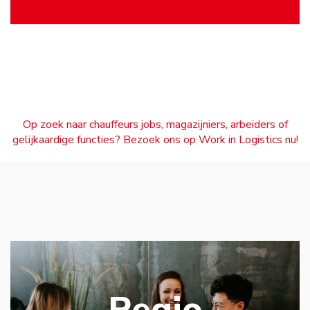
Op zoek naar chauffeurs jobs, magazijniers, arbeiders of
gelijkaardige functies? Bezoek ons op Work in Logistics nu!
Regio