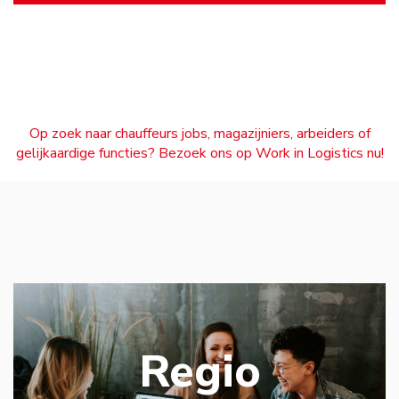
Op zoek naar chauffeurs jobs, magazijniers, arbeiders of
gelijkaardige functies? Bezoek ons op Work in Logistics nu!
Regio