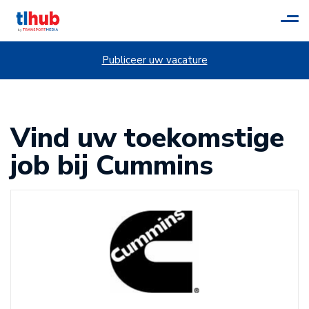
Tog
navi
Publiceer uw vacature
Vind uw toekomstige
job bij Cummins