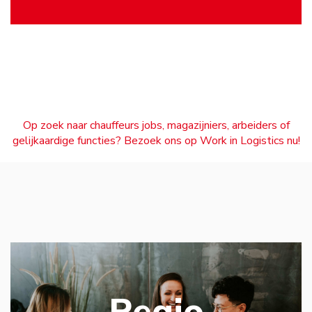
Op zoek naar chauffeurs jobs, magazijniers, arbeiders of
gelijkaardige functies? Bezoek ons op Work in Logistics nu!
Regio