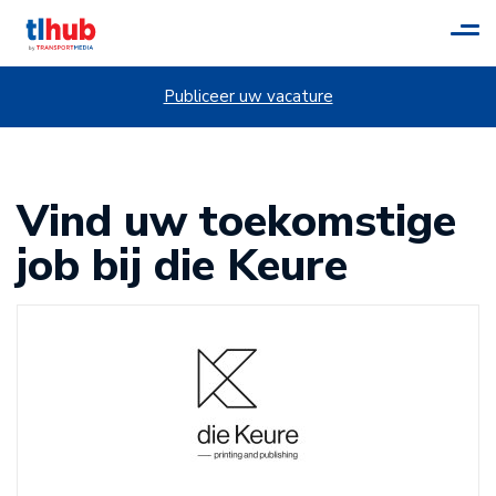
Tog
navi
Publiceer uw vacature
Vind uw toekomstige
job bij die Keure