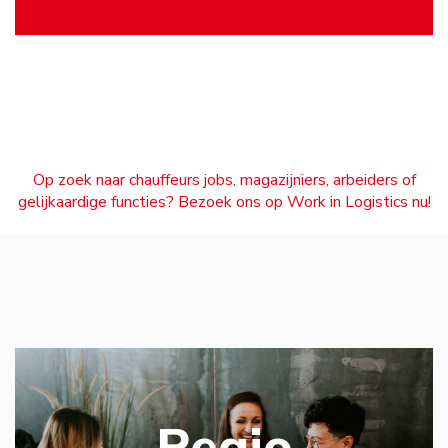
Op zoek naar chauffeurs jobs, magazijniers, arbeiders of
gelijkaardige functies? Bezoek ons op Work in Logistics nu!
Regio