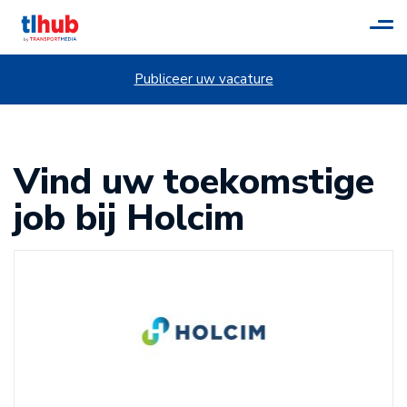
Tog
navi
Publiceer uw vacature
Vind uw toekomstige
job bij Holcim