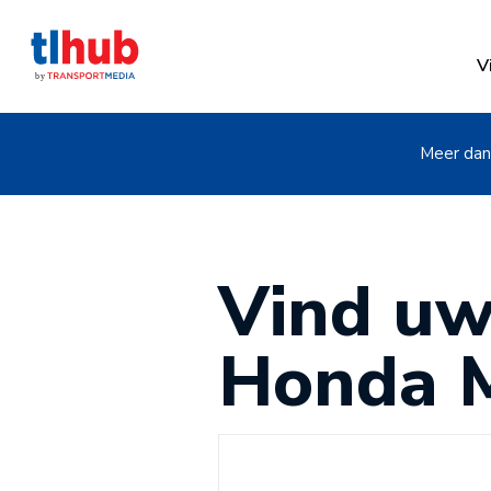
V
Meer dan 
Vind uw
Honda M