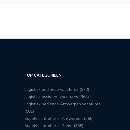
TOP CATEGORIEËN
s
Logistiek bediende vacatures (973)
Logistiek assistent vacatures (964)
Logistiek bediende Antwerpen vacatures
n
(581)
Supply controller in Antwerpen (358)
Supply controller in Ranst (358)