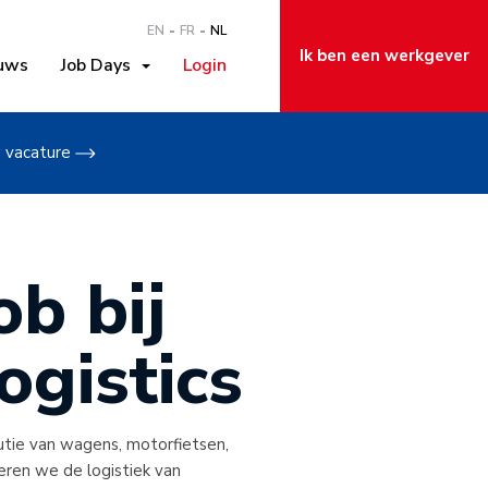
EN
FR
NL
Ik ben een werkgever
uws
Job Days
Login
w vacature
b bij
gistics
utie van wagens, motorfietsen,
eren we de logistiek van