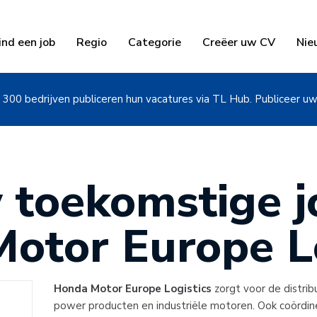
ind een job
Regio
Categorie
Creëer uw CV
Nie
300 bedrijven publiceren hun vacatures via TL Hub. Publiceer u
 toekomstige jo
otor Europe Lo
Honda Motor Europe Logistics
zorgt voor de distrib
power producten en industriële motoren. Ook coördin