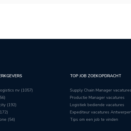
ERKGEVERS
TOP JOB ZOEKOPDRACHT
ogistics nv (1057)
Supply Chain Manager vacature
56)
Productie Manager vacatures
ity (192)
Logistiek bediende vacatures
172)
Expediteur vacatures Antwerpe
one (54)
Tips om een job te vinden