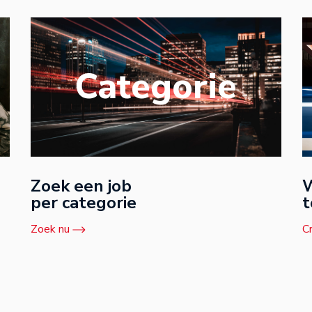
Categorie
Zoek een job
W
per categorie
t
Zoek nu
C