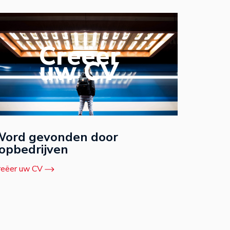
Creëer
uw CV
ord gevonden door
opbedrijven
reëer uw CV