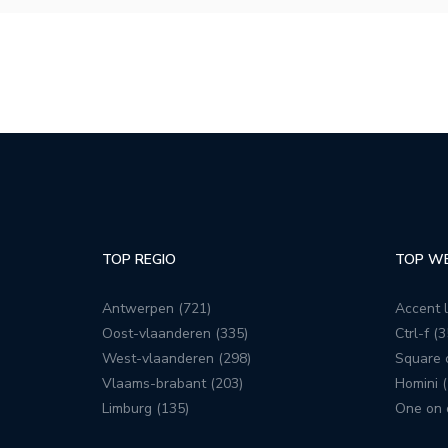
TOP REGIO
TOP W
Antwerpen (721)
Accent l
Oost-vlaanderen (335)
Ctrl-f (3
West-vlaanderen (298)
Square c
Vlaams-brabant (203)
Homini (
Limburg (135)
One on 