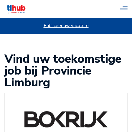
Tog
navi
Publiceer uw vacature
Vind uw toekomstige
job bij Provincie
Limburg