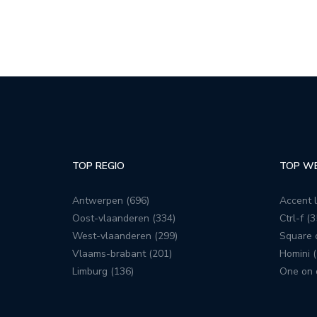
TOP REGIO
TOP W
Antwerpen (696)
Accent l
Oost-vlaanderen (334)
Ctrl-f (3
West-vlaanderen (299)
Square c
Vlaams-brabant (201)
Homini (
Limburg (136)
One on 