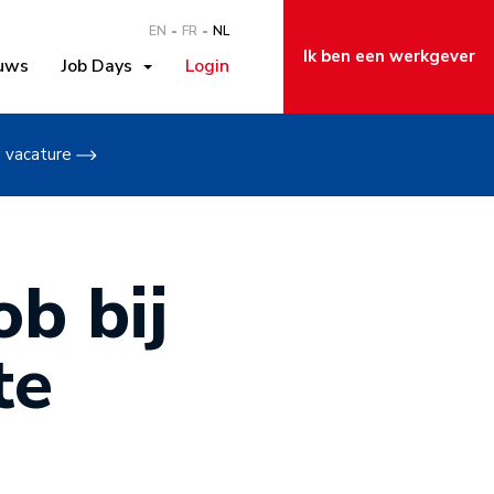
EN
FR
NL
Ik ben een werkgever
uws
Job Days
Login
w vacature
b bij
te