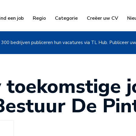
ind een job
Regio
Categorie
Creëer uw CV
Nie
300 bedrijven publiceren hun vacatures via TL Hub. Publiceer u
 toekomstige jo
Bestuur De Pin