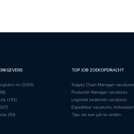
ERKGEVERS
TOP JOB ZOEKOPDRACHT
ogistics nv (1043)
Supply Chain Manager vacature
58)
Productie Manager vacatures
ity (191)
Logistiek bediende vacatures
167)
Expediteur vacatures Antwerpe
one (53)
Tips om een job te vinden