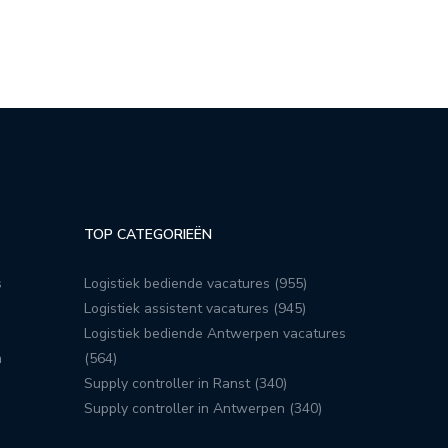
TOP CATEGORIEËN
s
Logistiek bediende vacatures (955)
Logistiek assistent vacatures (945)
Logistiek bediende Antwerpen vacatures
n
(564)
Supply controller in Ranst (340)
Supply controller in Antwerpen (340)