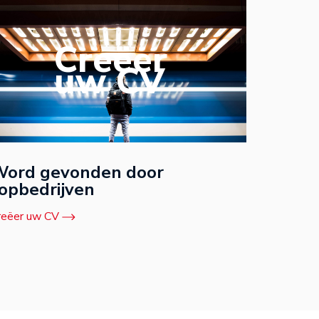
Creëer
uw CV
ord gevonden door
opbedrijven
reëer uw CV