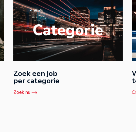
Categorie
Zoek een job
W
per categorie
t
Zoek nu
C