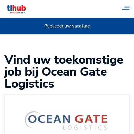
Tog
navi
Publiceer uw vacature
Vind uw toekomstige
job bij Ocean Gate
Logistics