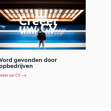
Creëer
uw CV
ord gevonden door
opbedrijven
reëer uw CV