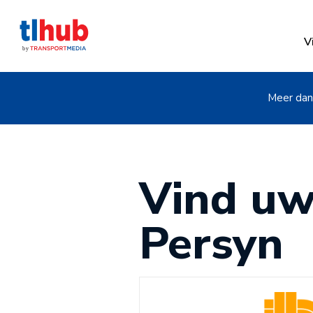
V
Meer dan 
Vind uw
Persyn