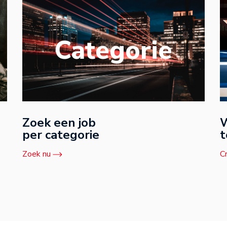
Categorie
Zoek een job
W
per categorie
t
Zoek nu
C