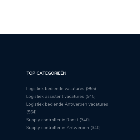
TOP CATEGORIEËN
s
Logistiek bediende vacatures (955)
Logistiek assistent vacatures (945)
Logistiek bediende Antwerpen vacatures
n
(564)
Supply controller in Ranst (340)
Supply controller in Antwerpen (340)