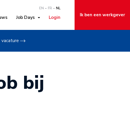
EN
FR
NL
Ik ben een werkgever
uws
Job Days
Login
w vacature
b bij