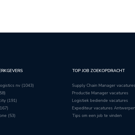
ERKGEVERS
TOP JOB ZOEKOPDRACHT
ogistics nv (1043)
Supply Chain Manager vacature
58)
Productie Manager vacatures
ity (191)
Logistiek bediende vacatures
167)
Expediteur vacatures Antwerpe
one (53)
Tips om een job te vinden