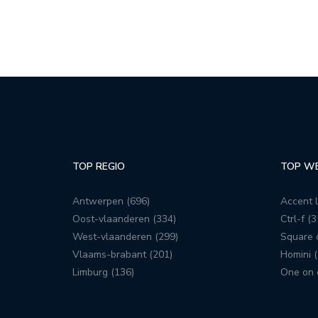
TOP REGIO
TOP W
Antwerpen (696)
Accent l
Oost-vlaanderen (334)
Ctrl-f (3
West-vlaanderen (299)
Square c
Vlaams-brabant (201)
Homini (
Limburg (136)
One on 