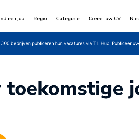
ind een job
Regio
Categorie
Creëer uw CV
Nie
300 bedrijven publiceren hun vacatures via TL Hub. Publiceer u
 toekomstige jo