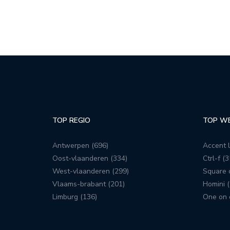
TOP REGIO
TOP W
Antwerpen (696)
Accent l
Oost-vlaanderen (334)
Ctrl-f (3
West-vlaanderen (299)
Square c
Vlaams-brabant (201)
Homini (
Limburg (136)
One on 