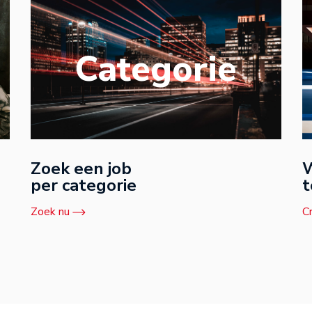
Categorie
Zoek een job
W
per categorie
t
Zoek nu
C