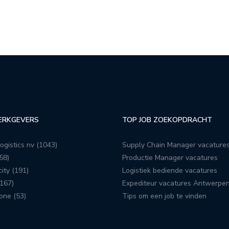
ERKGEVERS
TOP JOB ZOEKOPDRACHT
ogistics nv (1043)
Supply Chain Manager vacature
58)
Productie Manager vacatures
ity (191)
Logistiek bediende vacatures
167)
Expediteur vacatures Antwerpe
one (53)
Tips om een job te vinden