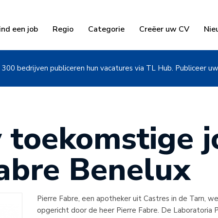
ind een job
Regio
Categorie
Creëer uw CV
Nie
300 bedrijven publiceren hun vacatures via TL Hub. Publiceer u
 toekomstige jo
Fabre Benelux
Pierre Fabre, een apotheker uit Castres in de Tarn, we
opgericht door de heer Pierre Fabre. De Laboratoria 