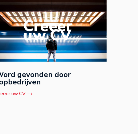
Creëer
uw CV
ord gevonden door
opbedrijven
reëer uw CV