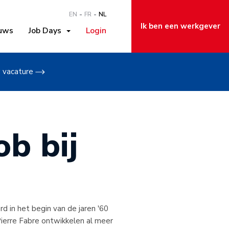
EN
FR
NL
Ik ben een werkgever
uws
Job Days
Login
w vacature
b bij
rd in het begin van de jaren '60
Pierre Fabre ontwikkelen al meer