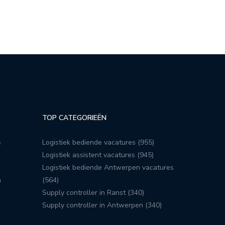
TOP CATEGORIEËN
s
Logistiek bediende vacatures (955)
Logistiek assistent vacatures (945)
Logistiek bediende Antwerpen vacatures
n
(564)
Supply controller in Ranst (340)
Supply controller in Antwerpen (340)