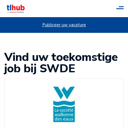
Tog
navi
Publiceer uw vacature
Vind uw toekomstige
job bij SWDE