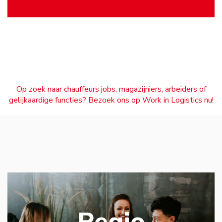
Op zoek naar chauffeurs jobs, magazijniers, arbeiders of
gelijkaardige functies? Bezoek ons op Work in Logistics nu!
Regio