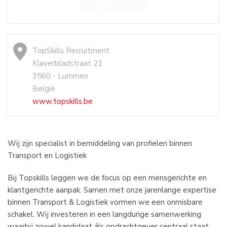
TopSkills Recruitment
Klaverbladstraat 21
3560 - Lummen
België
www.topskills.be
Wij zijn specialist in bemiddeling van profielen binnen
Transport en Logistiek
Bij Topskills leggen we de focus op een mensgerichte en
klantgerichte aanpak. Samen met onze jarenlange expertise
binnen Transport & Logistiek vormen we een onmisbare
schakel. Wij investeren in een langdurige samenwerking
waarbij zowel kandidaat áls opdrachtgever centraal staat.