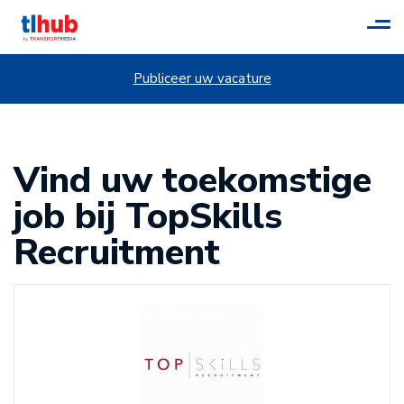
Tog
navi
Publiceer uw vacature
Vind uw toekomstige
job bij TopSkills
Recruitment