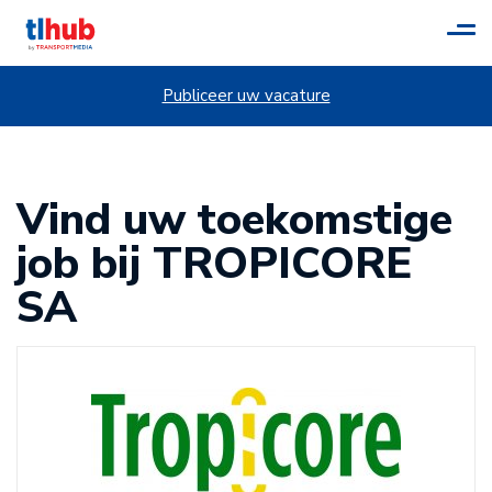
Tog
navi
Publiceer uw vacature
Vind uw toekomstige
job bij TROPICORE
SA