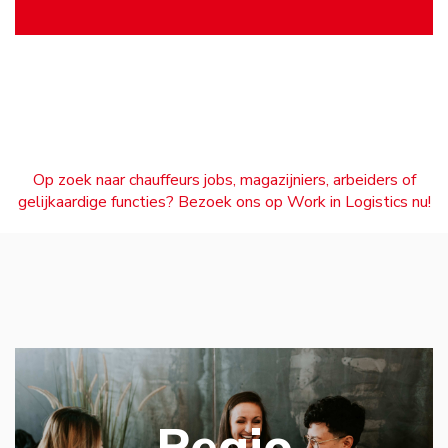
Op zoek naar chauffeurs jobs, magazijniers, arbeiders of
gelijkaardige functies? Bezoek ons op Work in Logistics nu!
Regio