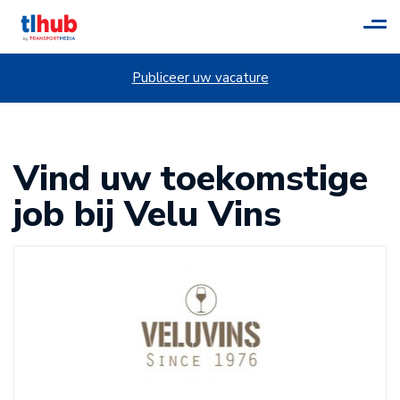
Tog
navi
Publiceer uw vacature
Vind uw toekomstige
job bij Velu Vins