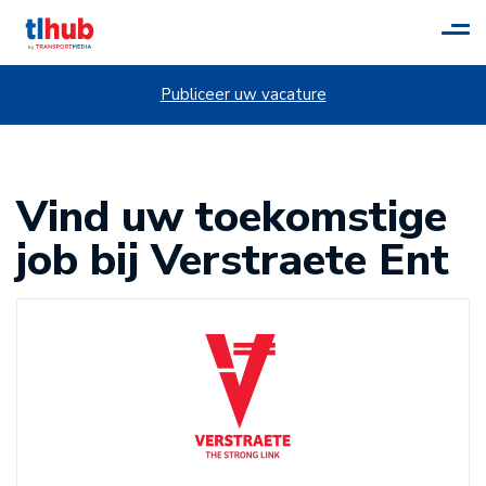
Tog
navi
Publiceer uw vacature
Vind uw toekomstige
job bij Verstraete Ent