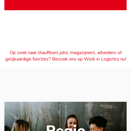
Op zoek naar chauffeurs jobs, magazijniers, arbeiders of
gelijkaardige functies? Bezoek ons op Work in Logistics nu!
Regio