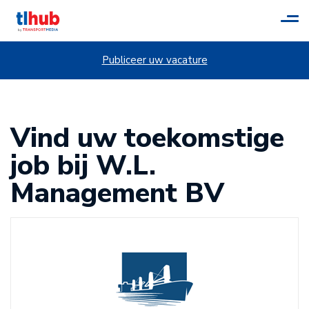
Tog
navi
Publiceer uw vacature
Vind uw toekomstige
job bij W.L.
Management BV