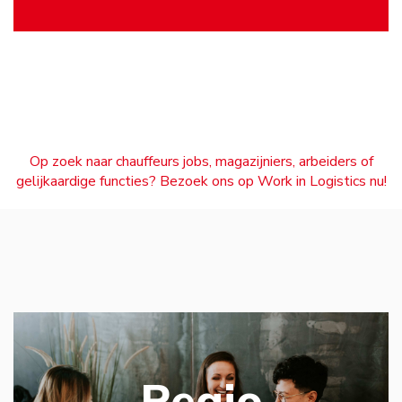
Op zoek naar chauffeurs jobs, magazijniers, arbeiders of
gelijkaardige functies? Bezoek ons op Work in Logistics nu!
Regio