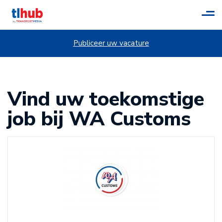
Tog
navi
Publiceer uw vacature
Vind uw toekomstige
job bij WA Customs