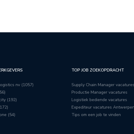
ERKGEVERS
TOP JOB ZOEKOPDRACHT
ogistics nv (1057)
Supply Chain Manager vacature
56)
Productie Manager vacatures
ity (192)
Logistiek bediende vacatures
172)
Expediteur vacatures Antwerpe
one (54)
Tips om een job te vinden