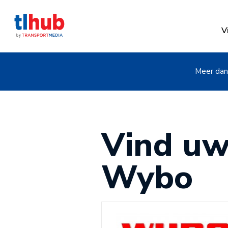
V
Meer dan 
Vind uw
Wybo