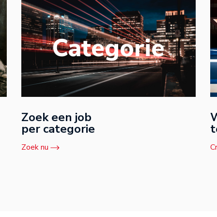
Categorie
Zoek een job
W
per categorie
t
Zoek nu
C