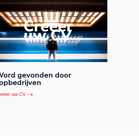
Creëer
uw CV
ord gevonden door
opbedrijven
reëer uw CV