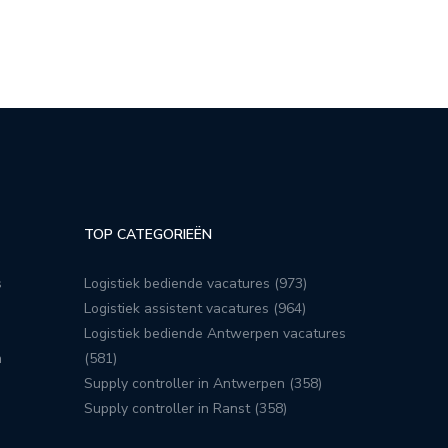
TOP CATEGORIEËN
s
Logistiek bediende vacatures (973)
Logistiek assistent vacatures (964)
Logistiek bediende Antwerpen vacatures
n
(581)
Supply controller in Antwerpen (358)
Supply controller in Ranst (358)