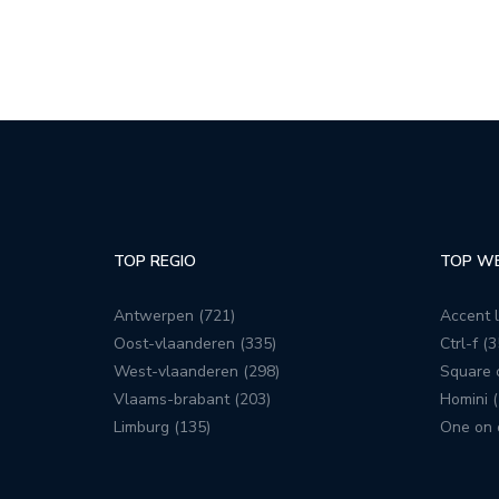
TOP REGIO
TOP W
Antwerpen (721)
Accent l
Oost-vlaanderen (335)
Ctrl-f (3
West-vlaanderen (298)
Square c
Vlaams-brabant (203)
Homini (
Limburg (135)
One on 