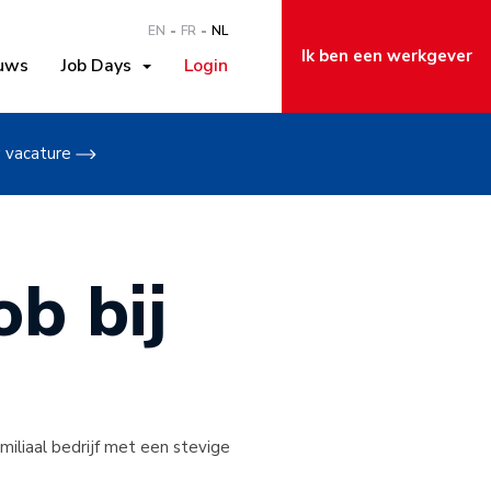
EN
FR
NL
Ik ben een werkgever
uws
Job Days
Login
w vacature
b bij
amiliaal bedrijf met een stevige