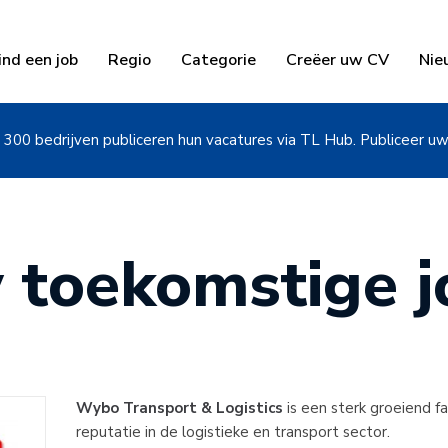
ind een job
Regio
Categorie
Creëer uw CV
Nie
300 bedrijven publiceren hun vacatures via TL Hub. Publiceer u
 toekomstige jo
Wybo Transport & Logistics
is een sterk groeiend f
reputatie in de logistieke en transport sector.