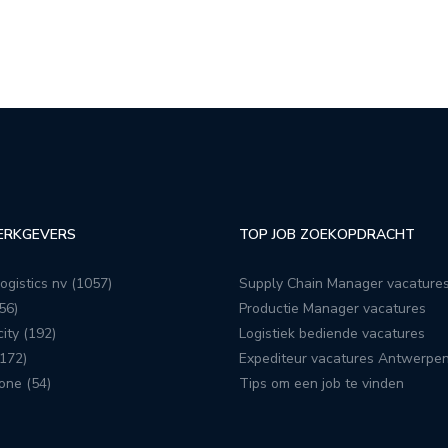
ERKGEVERS
TOP JOB ZOEKOPDRACHT
ogistics nv (1057)
Supply Chain Manager vacature
56)
Productie Manager vacatures
ity (192)
Logistiek bediende vacatures
172)
Expediteur vacatures Antwerpe
one (54)
Tips om een job te vinden