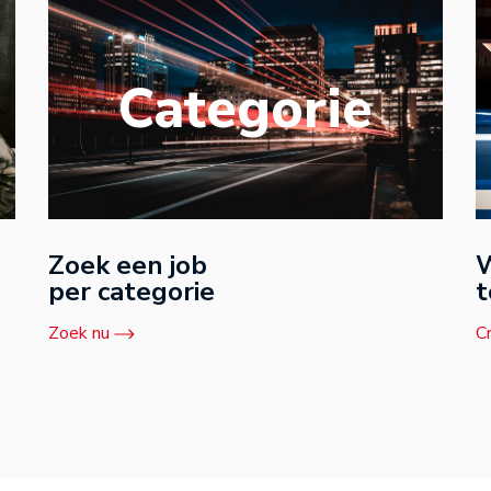
Categorie
Zoek een job
W
per categorie
t
Zoek nu
C