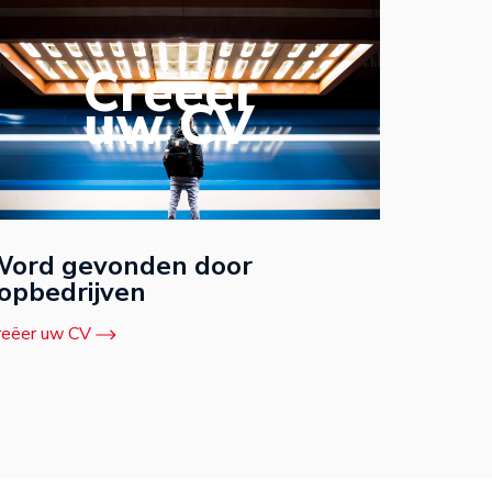
Creëer
uw CV
ord gevonden door
opbedrijven
reëer uw CV