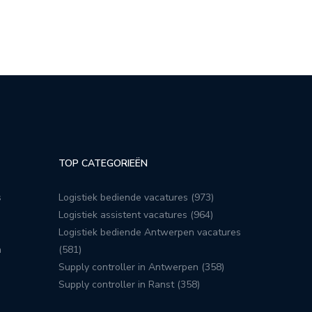
TOP CATEGORIEËN
s
Logistiek bediende vacatures (973)
Logistiek assistent vacatures (964)
Logistiek bediende Antwerpen vacatures
n
(581)
Supply controller in Antwerpen (358)
Supply controller in Ranst (358)