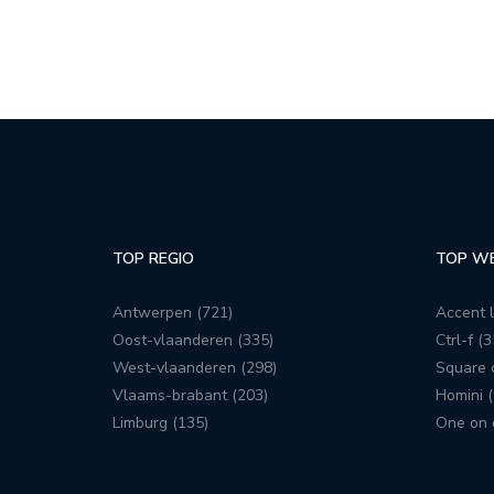
TOP REGIO
TOP W
Antwerpen (721)
Accent l
Oost-vlaanderen (335)
Ctrl-f (3
West-vlaanderen (298)
Square c
Vlaams-brabant (203)
Homini (
Limburg (135)
One on 