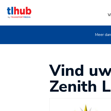
V
Meer dan 
Vind uw
Zenith 