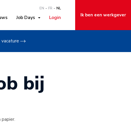
EN
FR
NL
Ik ben een werkgever
uws
Job Days
Login
w vacature
b bij
 papier.