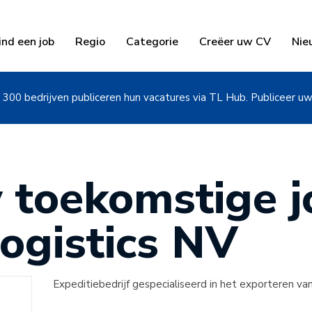
ind een job
Regio
Categorie
Creëer uw CV
Nie
300 bedrijven publiceren hun vacatures via TL Hub. Publiceer u
 toekomstige jo
Logistics NV
Expeditiebedrijf gespecialiseerd in het exporteren van