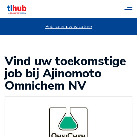
Tog
navi
Publiceer uw vacature
Vind uw toekomstige
job bij Ajinomoto
Omnichem NV