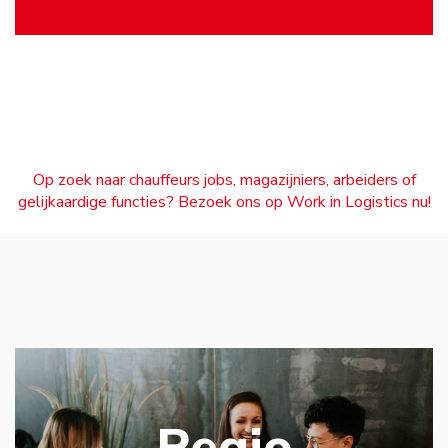
Op zoek naar chauffeurs jobs, magazijniers, arbeiders of
gelijkaardige functies? Bezoek ons op Work in Logistics nu!
Regio