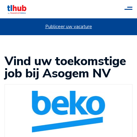
Tog
navi
Publiceer uw vacature
Vind uw toekomstige
job bij Asogem NV