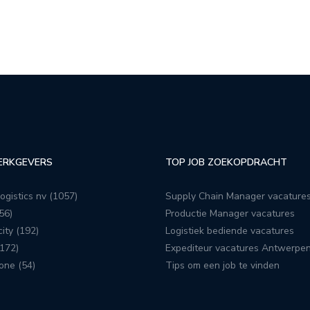
ERKGEVERS
TOP JOB ZOEKOPDRACHT
ogistics nv (1057)
Supply Chain Manager vacature
56)
Productie Manager vacatures
ity (192)
Logistiek bediende vacatures
172)
Expediteur vacatures Antwerpe
one (54)
Tips om een job te vinden