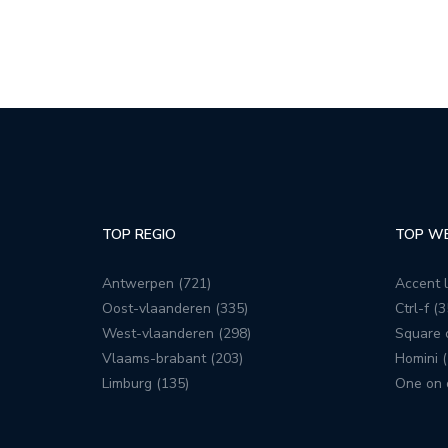
TOP REGIO
TOP W
Antwerpen (721)
Accent l
Oost-vlaanderen (335)
Ctrl-f (3
West-vlaanderen (298)
Square c
Vlaams-brabant (203)
Homini (
Limburg (135)
One on 