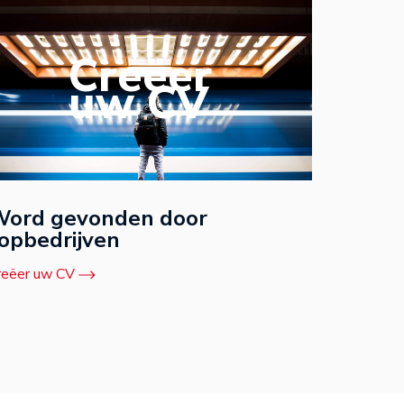
Creëer
uw CV
ord gevonden door
opbedrijven
reëer uw CV