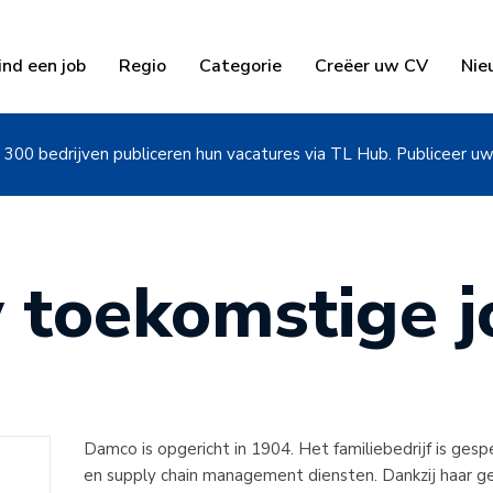
ind een job
Regio
Categorie
Creëer uw CV
Nie
300 bedrijven publiceren hun vacatures via TL Hub. Publiceer u
 toekomstige jo
Damco is opgericht in 1904. Het familiebedrijf is gesp
en supply chain management diensten. Dankzij haar g