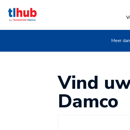
V
Meer dan 
Vind uw
Damco