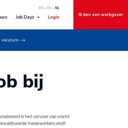
EN
FR
NL
Ik ben een werkgever
uws
Job Days
Login
w vacature
b bij
ecialiseerd in het vervoer van vracht
ekwalificeerde medewerkers,vindt