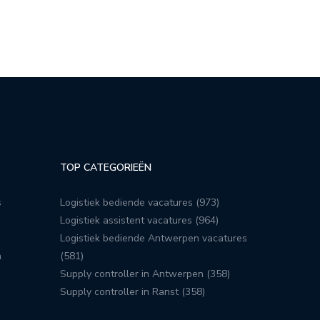
TOP CATEGORIEËN
s
Logistiek bediende vacatures (973)
Logistiek assistent vacatures (964)
Logistiek bediende Antwerpen vacatures
n
(581)
Supply controller in Antwerpen (358)
Supply controller in Ranst (358)