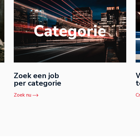
Categorie
Zoek een job
W
per categorie
t
Zoek nu
C