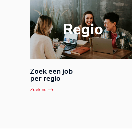
Regio
Zoek een job
per regio
Zoek nu