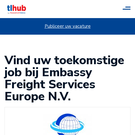
Tog
navi
Publiceer uw vacature
Vind uw toekomstige
job bij Embassy
Freight Services
Europe N.V.