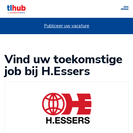
Tog
navi
Publiceer uw vacature
Vind uw toekomstige
job bij H.Essers