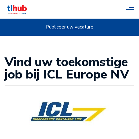
Tog
navi
Publiceer uw vacature
Vind uw toekomstige
job bij ICL Europe NV