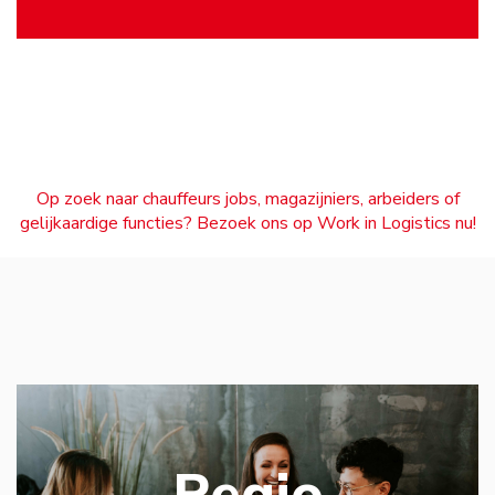
Op zoek naar chauffeurs jobs, magazijniers, arbeiders of
gelijkaardige functies? Bezoek ons op Work in Logistics nu!
Regio