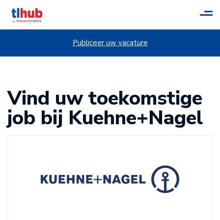
Tog
navi
Publiceer uw vacature
Vind uw toekomstige
job bij Kuehne+Nagel