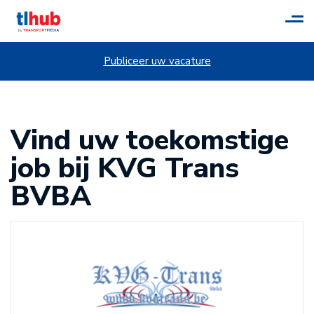
Tog
navi
Publiceer uw vacature
Vind uw toekomstige
job bij KVG Trans
BVBA