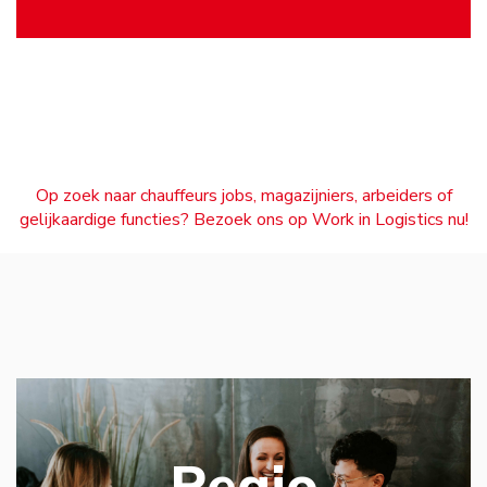
Op zoek naar chauffeurs jobs, magazijniers, arbeiders of
gelijkaardige functies? Bezoek ons op Work in Logistics nu!
Regio