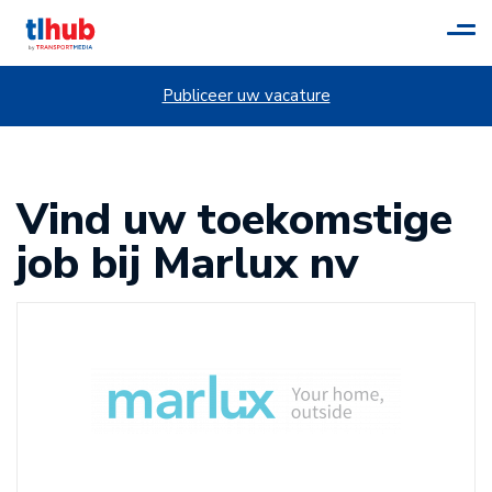
Tog
navi
Publiceer uw vacature
Vind uw toekomstige
job bij Marlux nv