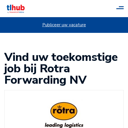
Tog
navi
Publiceer uw vacature
Vind uw toekomstige
job bij Rotra
Forwarding NV