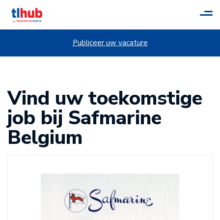
Tog
navi
Publiceer uw vacature
Vind uw toekomstige
job bij Safmarine
Belgium