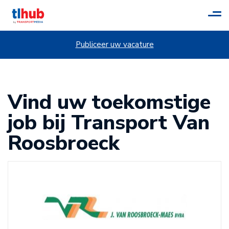
Tog
navi
Publiceer uw vacature
Vind uw toekomstige
job bij Transport Van
Roosbroeck