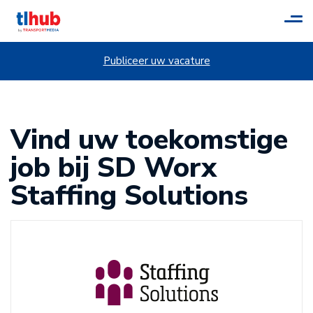
Tog
navi
Publiceer uw vacature
Vind uw toekomstige
job bij SD Worx
Staffing Solutions