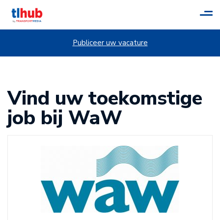
Tog
navi
Publiceer uw vacature
Vind uw toekomstige
job bij WaW