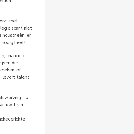
konden
werkt met
logie scant niet
sindustrieën, en
 nodig heeft.
n, financiële
ijven die
zoeken, of
i levert talent
lswerving – u
van uw team,
nchegerichte