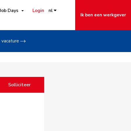
Job Days
Login
nl
Ik ben een werkgever
w vacature
Solliciteer