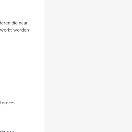
eren die naar 
rwerkt worden 
rtproces