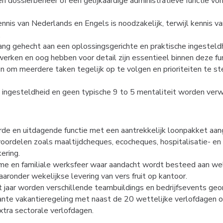
en dossierbeheer of een gelijkaardige administratieve functie vor
nnis van Nederlands en Engels is noodzakelijk, terwijl kennis va
.
ang gehecht aan een oplossingsgerichte en praktische ingesteld
erken en oog hebben voor detail zijn essentieel binnen deze fun
om meerdere taken tegelijk op te volgen en prioriteiten te stel
e ingesteldheid en geen typische 9 to 5 mentaliteit worden verw
rde en uitdagende functie met een aantrekkelijk loonpakket aan
oordelen zoals maaltijdcheques, ecocheques, hospitalisatie- en 
ering.
e en familiale werksfeer waar aandacht wordt besteed aan welz
aronder wekelijkse levering van vers fruit op kantoor.
 jaar worden verschillende teambuildings en bedrijfsevents geo
ante vakantieregeling met naast de 20 wettelijke verlofdagen 
xtra sectorale verlofdagen.