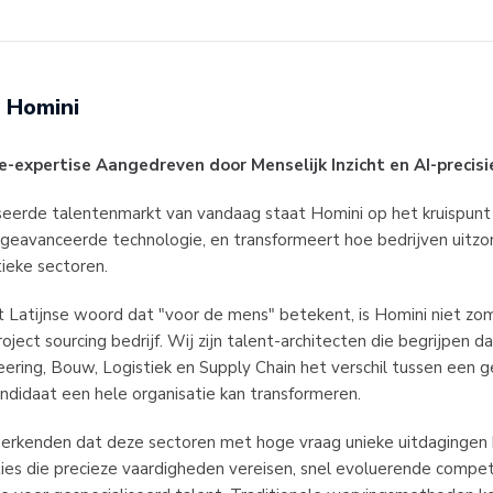
Homini
e-expertise Aangedreven door Menselijk Inzicht en AI-precisi
iseerde talentenmarkt van vandaag staat Homini op het kruispun
 geavanceerde technologie, en transformeert hoe bedrijven uitzon
itieke sectoren.
t Latijnse woord dat "voor de mens" betekent, is Homini niet zo
oject sourcing bedrijf. Wij zijn talent-architecten die begrijpen dat
eering, Bouw, Logistiek en Supply Chain het verschil tussen een 
andidaat een hele organisatie kan transformeren.
 erkenden dat deze sectoren met hoge vraag unieke uitdagingen
ties die precieze vaardigheden vereisen, snel evoluerende compet