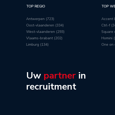
TOP REGIO
TOP W
Antwerpen (723)
Accent l
Oost-vlaanderen (334)
Ctrl-f (3
West-vlaanderen (293)
Square c
Vlaams-brabant (202)
Homini (
Limburg (134)
One on 
Uw
partner
in
recruitment