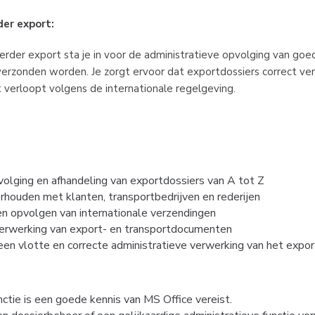
er export:
rder export sta je in voor de administratieve opvolging van goed
verzonden worden. Je zorgt ervoor dat exportdossiers correct ve
t verloopt volgens de internationale regelgeving.
volging en afhandeling van exportdossiers van A tot Z
rhouden met klanten, transportbedrijven en rederijen
en opvolgen van internationale verzendingen
rwerking van export- en transportdocumenten
een vlotte en correcte administratieve verwerking van het expo
ctie is een goede kennis van MS Office vereist.