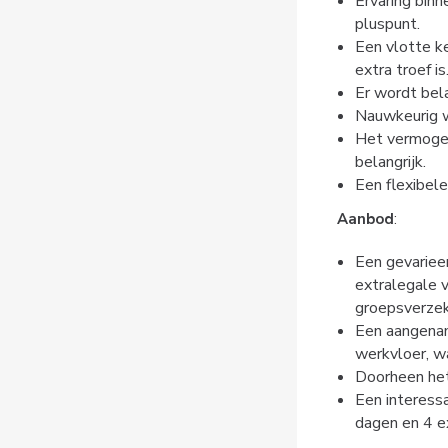
Ervaring binn
pluspunt.
Een vlotte ke
extra troef is
Er wordt bel
Nauwkeurig w
Het vermogen 
belangrijk.
Een flexibel
Aanbod
:
Een gevariee
extralegale v
groepsverzek
Een aangenam
werkvloer, wa
Doorheen het
Een interess
dagen en 4 e