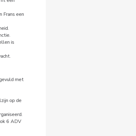
mt een 
n Frans een 
heid.
ctie.
len is 
acht.
gevuld met 
ijn op de 
rganiseerd.
ook 6 ADV 