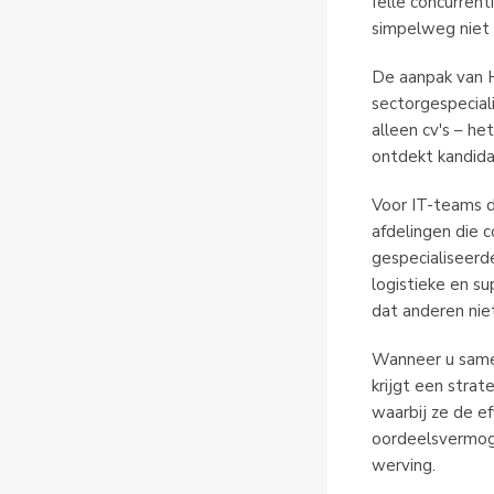
felle concurren
simpelweg niet b
De aanpak van 
sectorgespeciali
alleen cv's – he
ontdekt kandidat
Voor IT-teams di
afdelingen die c
gespecialiseerd
logistieke en su
dat anderen nie
Wanneer u samen
krijgt een stra
waarbij ze de e
oordeelsvermoge
werving.