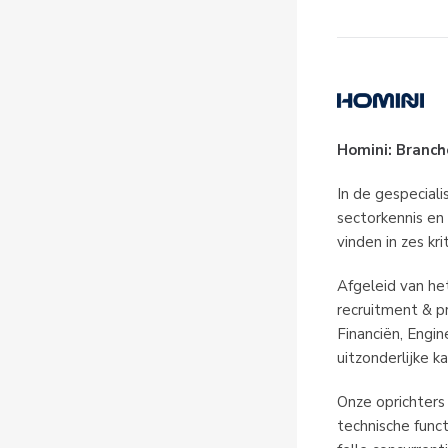
Homini: Branch
In de gespecial
sectorkennis en
vinden in zes kr
Afgeleid van he
recruitment & pr
Financiën, Engin
uitzonderlijke k
Onze oprichters
technische func