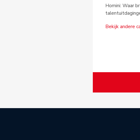
Homini: Waar b
talentuitdaginge
Bekijk andere c