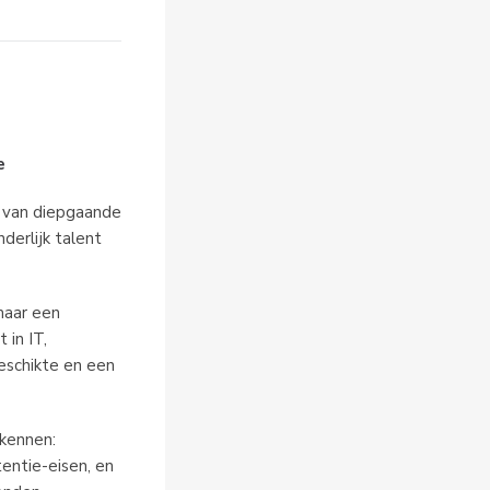
e
t van diepgaande
derlijk talent
maar een
 in IT,
geschikte en een
 kennen:
entie-eisen, en