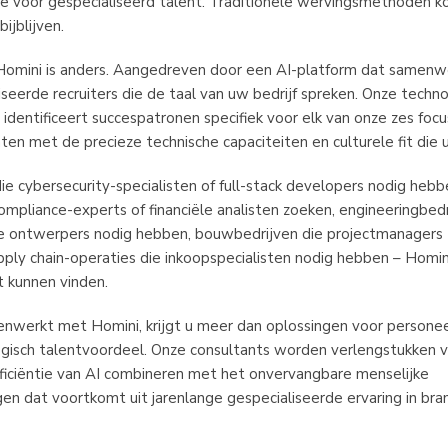
tie voor gespecialiseerd talent. Traditionele wervingsmethoden 
ijblijven.
Homini is anders. Aangedreven door een AI-platform dat samen
seerde recruiters die de taal van uw bedrijf spreken. Onze techno
t identificeert succespatronen specifiek voor elk van onze zes focu
en met de precieze technische capaciteiten en culturele fit die u
e cybersecurity-specialisten of full-stack developers nodig hebbe
ompliance-experts of financiële analisten zoeken, engineeringbedr
e ontwerpers nodig hebben, bouwbedrijven die projectmanagers 
pply chain-operaties die inkoopspecialisten nodig hebben – Homin
t kunnen vinden.
werkt met Homini, krijgt u meer dan oplossingen voor personee
tegisch talentvoordeel. Onze consultants worden verlengstukken 
fficiëntie van AI combineren met het onvervangbare menselijke
n dat voortkomt uit jarenlange gespecialiseerde ervaring in bra