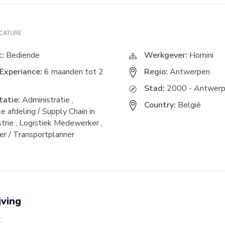
ACATURE
t:
Bediende
Werkgever:
Homini
Experiance:
6 maanden tot 2
Regio:
Antwerpen
Stad:
2000 - Antwer
atie:
Administratie
,
Country:
België
e afdeling / Supply Chain in
trie
,
Logistiek Medewerker
,
er / Transportplanner
jving
: