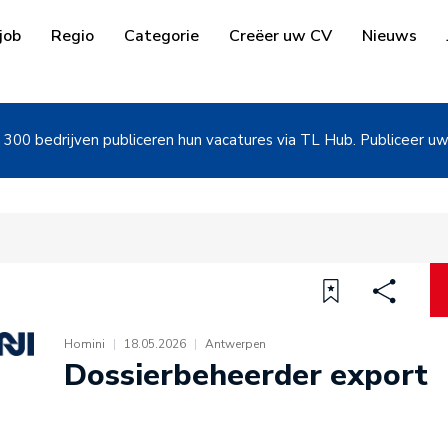
job
Regio
Categorie
Creëer uw CV
Nieuws
300 bedrijven publiceren hun vacatures via TL Hub. Publiceer u
Homini
|
18.05.2026
|
Antwerpen
Dossierbeheerder export