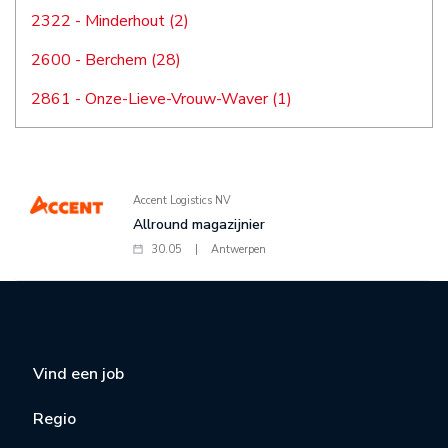
2322 - Minderhout (2)
2600 - Berchem (28)
2861 - Onze-Lieve-Vrouw-Waver (1)
Accent Logistics NV
Allround magazijnier
30.05
|
Antwerpen
Vind een job
Regio