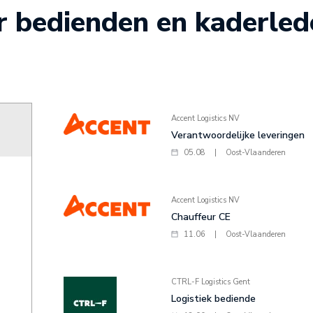
or bedienden en kaderle
Accent Logistics NV
Verantwoordelijke leveringen
05.08
|
Oost-Vlaanderen
Accent Logistics NV
Chauffeur CE
11.06
|
Oost-Vlaanderen
CTRL-F Logistics Gent
Logistiek bediende