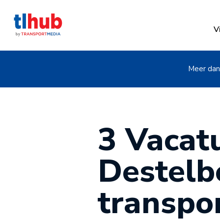
V
Meer dan 
3 Vacatu
Destelbe
transpo