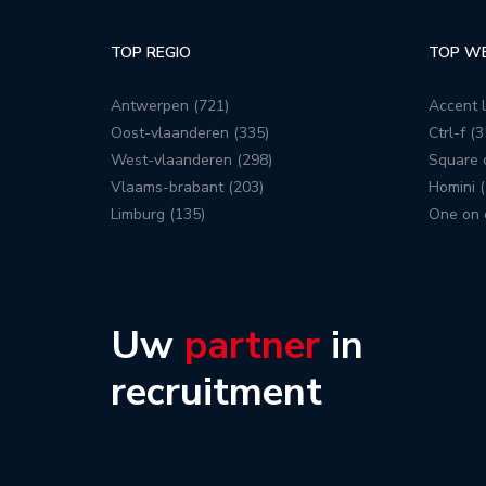
TOP REGIO
TOP W
Antwerpen (721)
Accent l
Oost-vlaanderen (335)
Ctrl-f (3
West-vlaanderen (298)
Square c
Vlaams-brabant (203)
Homini (
Limburg (135)
One on 
Uw
partner
in
recruitment