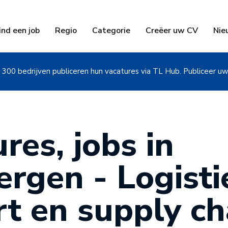
ind een job
Regio
Categorie
Creëer uw CV
Nie
300 bedrijven publiceren hun vacatures via TL Hub. Publiceer u
res, jobs in
rgen - Logisti
rt en supply ch