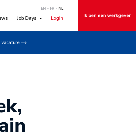
EN
FR
NL
Ik ben een werkgever
uws
Job Days
Login
w vacature
ek,
ain