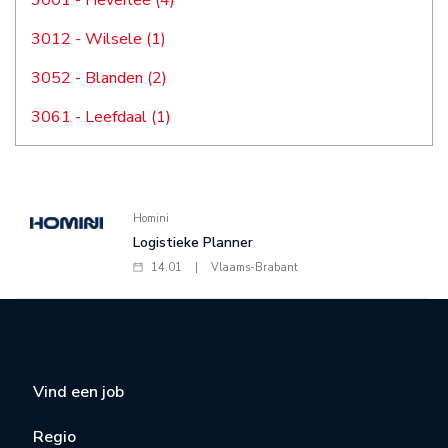
3001 - Heverlee (4)
3012 - Wilsele (1)
3052 - Blanden (2)
3061 - Leefdaal (1)
Homini
Logistieke Planner
14.01
|
Vlaams-Brabant
Vind een job
Regio