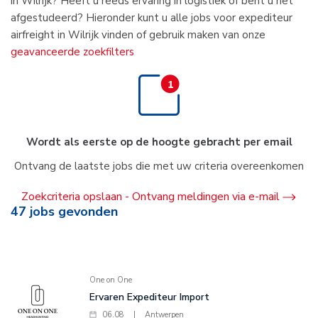
in Wilrijk? Heeft u reeds ervaring in logistiek of bent u net
afgestudeerd? Hieronder kunt u alle jobs voor expediteur
airfreight in Wilrijk vinden of gebruik maken van onze
geavanceerde zoekfilters
Wordt als eerste op de hoogte gebracht per email
Ontvang de laatste jobs die met uw criteria overeenkomen
Zoekcriteria opslaan - Ontvang meldingen via e-mail
47
jobs gevonden
One on One
Ervaren Expediteur Import
06.08
|
Antwerpen