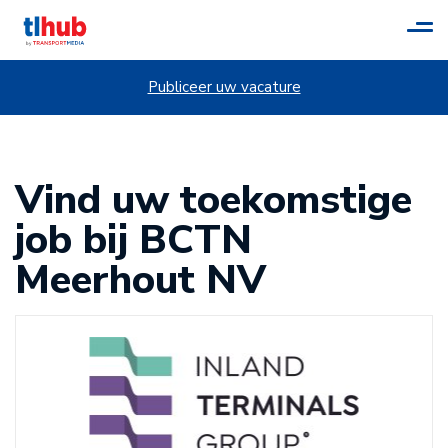
Tog
navi
Publiceer uw vacature
Vind uw toekomstige
job bij BCTN
Meerhout NV